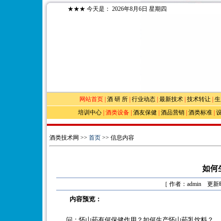
★★★
今天是：
2026年8月6日 星期四
网站首页
|
酒 研 所
|
行业动态
|
最新技术
|
技术转让
|
生
培训中心
|
酒类设备
|
酒友保健
|
酒品营销
|
酒类标准
|
酒类技术网 >>
首页
>> 信息内容
如何
［ 作者：admin 更新时
内容预览：
问：怀山药有何保健作用？如何生产怀山药乳饮料？