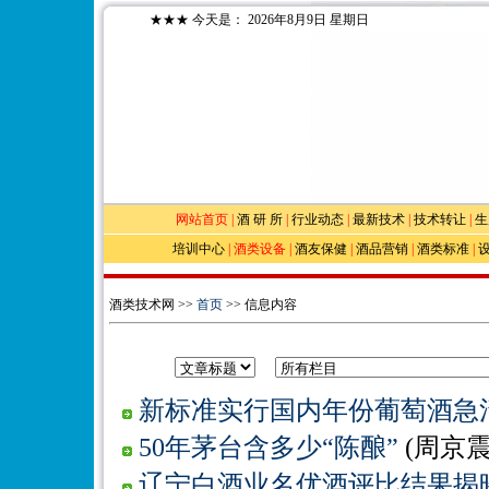
★★★
今天是：
2026年8月9日 星期日
网站首页
|
酒 研 所
|
行业动态
|
最新技术
|
技术转让
|
生
培训中心
|
酒类设备
|
酒友保健
|
酒品营销
|
酒类标准
|
酒类技术网 >>
首页
>> 信息内容
新标准实行国内年份葡萄酒急
50年茅台含多少“陈酿”
(周京
辽宁白酒业名优酒评比结果揭