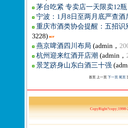
茅台吃紧 专卖店一天限卖12瓶
宁波：1月8日至两月底严查酒
重庆市酒类协会提醒：五招识别
3228)
燕京啤酒四川布局
(admin，
20
杭州迎来红酒开店潮
(admin，
景芝跻身山东白酒三十强
(adm
首页 上一页
下一页
尾页
CopyRight?copy;1998-2