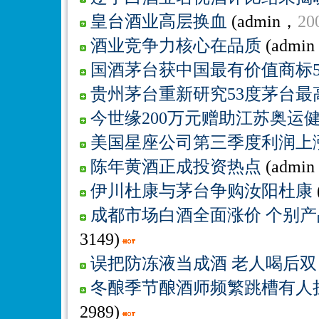
皇台酒业高层换血
(admin，
20
酒业竞争力核心在品质
(admi
国酒茅台获中国最有价值商标5
贵州茅台重新研究53度茅台最
今世缘200万元赠助江苏奥运
美国星座公司第三季度利润上涨
陈年黄酒正成投资热点
(admi
伊川杜康与茅台争购汝阳杜康
成都市场白酒全面涨价 个别产
3149)
误把防冻液当成酒 老人喝后
冬酿季节酿酒师频繁跳槽有人
2989)