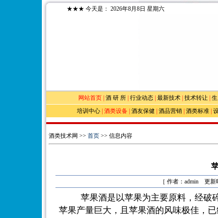
★★★
今天是：
2026年8月8日 星期六
网站首页
|
酒 研 所
|
行业动态
|
最新技术
|
技术转让
|
生
培训中心
|
酒类设备
|
酒友保健
|
酒品营销
|
酒类标准
|
酒类技术网 >>
首页
>> 信息内容
［ 作者：admin 更新时
苹果酒是以苹果为主要原料，经破
苹果产量巨大，且苹果酒的风味极佳，已