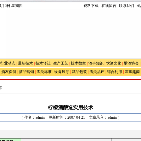
年8月6日 星期四
资料下载
在线留言
联系我们
站
|
行业动态
|
最新技术
|
技术转让
|
生产工艺
|
技术教室
|
酒事知识
|
饮酒文化
|
酿酒协会
|
酒友保健
|
酒品营销
|
酒类标准
|
设备展厅
|
酒品包装
|
酒类品评
|
综合利用
|
酒事趣闻
容
柠檬酒酿造实用技术
［ 作者：admin 更新时间：2007-04-21 文章录入：admin ］