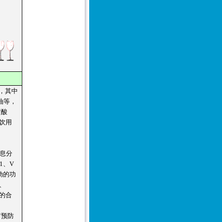
，其中
油等，
黄酸
饮用
息分
1、V
动的功
、
的合
前预防