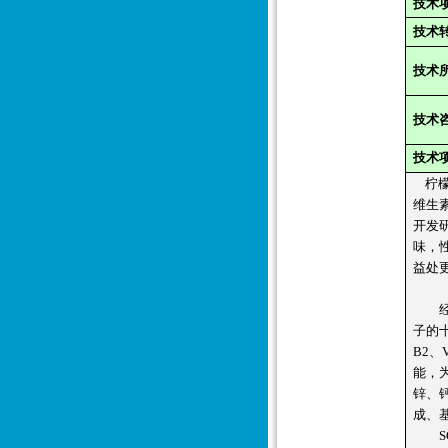
技术
技术
技术
技术
技术
柠
维生
开发
味，
益处
经权
子的
B2、
能，
锌、
成、
SO