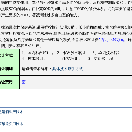
疾病的生物学作用。本品与别种SOD产品不同的特点是：从柠檬中制取SOD，避
血提取SOD的隐忧，在补充SOD的同时，注意了SOD的保护体系。尤为重要的是
身产生更多的SOD，增强清除过多自由基的能力。
酒属高档保健果酒,采用鲜柠檬汁低温发酵，长期陈酿而成，富含维生素C和
常饮用柠檬酒,不仅能养颜,去火,健脾,止咳,改善心脑血管循环,降低胆固醇,减少
素,还能预防治疗癌症和其他一些疾病的功效.全部技术转让费
5万元至50万元
。详
。四川安岳有我单位生产。
1
、国内独占转让；
2
、省内独占转让；
3
、单纯技术转让
转让方式
4
、技术培训；
5
、函授培训；
6
、交钥匙工程
转让细则
请点击查看详细：
具体技术培训方式
转让费用
面
型清酒生产技术
酒酿造实用技术