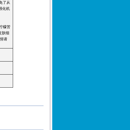
免了从
强化机
柠檬苦
皮肤细
情请