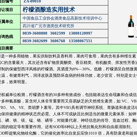
项目编号
ZA-09010
柠檬酒酿造实用技术
转让项目
中国食品工业协会酒类食品高新技术培训中心
所属单位
四川省广元市酒类技术研究所
0839-3600888
3602599
13808120997
咨询热线
0839-3602699
3606768
13508067551
项目摘要
檬是一种多用植物，果实供制饮料及香料用，果肉可食用，果肉含有多种维生素
素C的含量最大，其次还含有矿物质黄酮类、香豆精类、有机酸类、挥发性芳香
研制的保健型西洋风格的柠檬酒。其酒度为8%—30%。低糖，柠檬酒呈自然微
性温，有健胃利气，润泽皮肤及预防坏血病的特殊功效，老少皆宜，特别是女士
更多，效果明显。
威单位检测，柠檬酒含有的30多种有效成份，包括能表达生命现象和合成信
十多种氨基酸，富含对人体非常重要而又容易缺乏的天然维生素类，如:VC、VB
VB5、VA、VE、类胡萝卜素等。其中VB5具有调节神经系统、胃肠道和表皮活
为保持健康的精神状态所必需。人体不可或缺且比例适当的微量元素体系：如钾
钙、磷、铁、镁、锰、铬、硒等，对能量代谢、神经信息的传导、造血过程、酶
基因的稳定等有重要作用。还有SOD等8种以上天然抗氧化剂和自由基清除剂。
D即超氧化物歧化酶，它的催化效率比自发反应快1010 倍，具有防衰老和超