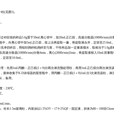
柱(见图1)。
瓶。
0目筛的样品5.0g置于50mL离心管中，加20mL正己烷，高速分散器(10000r/min)分散4min
量瓶中，向离心管中加5mL正己烷，按上法再提取一遍，将提取液合并，定容至25.0mL
分洗净切碎后，用组织捣碎机捣碎至匀浆，干性样品加一定量蒸馏水，取相当于1.0g原
分散器(10000r/min)分散4min，离心(2000r/min)5min，将提取液移入10mL
定容至10.0mL。
处理：先用1mL丙酮－正己烷(1＋9)分两次淋洗预处理柱，再用1mL正己烷分两次淋
过柱，液体收集于K.D浓缩器的梨形瓶中，用丙酮－正己烷(1＋9)1mL分3次淋洗该柱，淋
mL，备用。
度：230℃。
℃。
。
mL/min。
柱长1.5m玻璃柱，内装涂以1.5%OV－17十2%QF－固定液，担体为80～100目Chomso