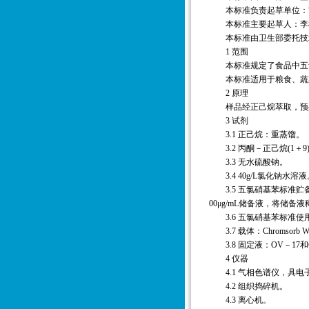
本标准负责起草单位：
本标准主要起草人：李槐
本标准由卫生部委托技术
1 范围
本标准规定了食品中五氯
本标准适用于粮食、蔬菜
2 原理
样品经正己烷萃取，预处
3 试剂
3.1 正己烷：重蒸馏。
3.2 丙酮－正己烷(1＋9
3.3 无水硫酸钠。
3.4 40g/L氯化钠水溶液
3.5 五氯硝基苯标准贮备
00μg/mL储备液，将储备液
3.6 五氯硝基苯标准使用液：
3.7 载体：Chromsorb W
3.8 固定液：OV－17和
4 仪器
4.1 气相色谱仪，具电
4.2 组织捣碎机。
4.3 离心机。