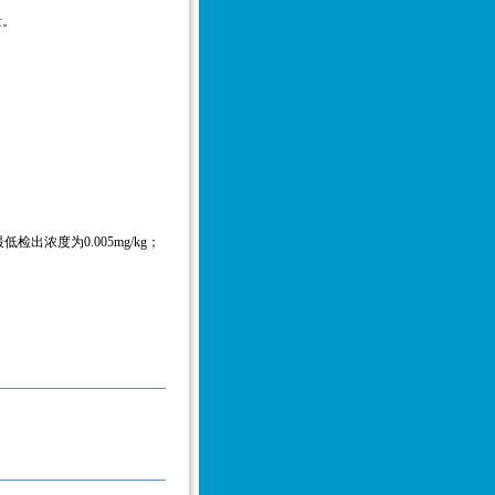
量。
低检出浓度为0.005mg/kg；