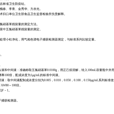
吉林省卫生防疫站。
春、李青、金秀华、方赤光。
归口单位卫生部食品卫生监督检验所负责解释。
硝基苯残留量的测定方法。
中五氯硝基苯残留量的测定。
理小柱净化，用气相色谱电子捕获检测器测定，与标准系列比较定量。
)。
。
液和中间液：准确称取五氯硝基苯0.0100g，用正己烷溶解，转入100mL容量瓶中并
稀释100倍，配成浓度为1μg/mL的标准中间液。
取中间液配制成浓度分别为0.005，0.010，0.050，0.100，0.150μg/mL系列标准
 AW80～100目。
QF－1。
子捕获检测器。