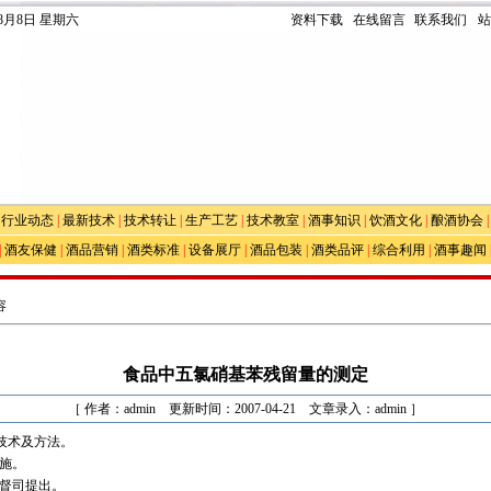
年8月8日 星期六
资料下载
在线留言
联系我们
站
|
行业动态
|
最新技术
|
技术转让
|
生产工艺
|
技术教室
|
酒事知识
|
饮酒文化
|
酿酒协会
|
酒友保健
|
酒品营销
|
酒类标准
|
设备展厅
|
酒品包装
|
酒类品评
|
综合利用
|
酒事趣闻
容
食品中五氯硝基苯残留量的测定
［ 作者：admin 更新时间：2007-04-21 文章录入：admin ］
技术及方法。
施。
督司提出。