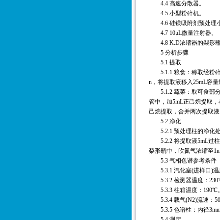
4.4 高速分散器。
4.5 小型粉碎机。
4.6 硅镁吸附剂预处理小
4.7 10μL微量注射器。
4.8 K.D浓缩器的梨形
5 分析步骤
5.1 提取
5.1.1 粮食：称取经粉碎过4
n，将提取液移入25mL容
5.1.2 蔬菜：取可食部
管中，加5mL正己烷提取，在高速
己烷提取，合并两次提取液，
5.2 净化
5.2.1 预处理柱的净化
5.2.2 将提取液5mL
梨形瓶中，吹氮气浓缩至1
5.3 气相色谱参考条件
5.3.1 汽化室(进样口)温
5.3.2 检测器温度：230
5.3.3 柱箱温度：190℃
5.3.4 载气(N2)流速：50
5.3.5 色谱柱：内径3mm、
5.4 测定