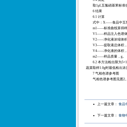
取1μL五氯硝基苯标准
6 结果
6.1 计算
式中：X——食品中五氯硝
m1——标准曲线算得样
V1——样品注入色谱体
V2——净化液浓缩体积
V3——提取液总体积，
V4——净化液的体积，
m2——样品质量，g。
6.2 本方法检出限为5×10－
蔬菜取样1.0g时最低检出浓度为
7 气相色谱参考图
气相色谱参考图见图2
上一篇文章：
食品
下一篇文章：
食物