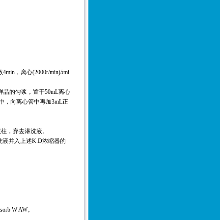
，离心(2000r/min)5mi
。
样品的匀浆，置于50mL离心
容量瓶中，向离心管中再加3mL正
洗该柱，弃去淋洗液。
洗液并入上述K.D浓缩器的
rb W AW。