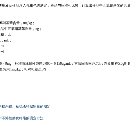
使用液及样品注入气相色谱测定，样品与标准相比较，计算出样品中五氯硝基苯的含
基苯含量，mg/kg；
品中五氯硝基苯质量，ng；
积，μL；
，mL；
mL；
mL；
9mg；标准曲线线性范围0.005～0.150μg/mL；方法回收率97.7%；粮食取样5.0g时最
0.01mg/kg；相对相差≤15%
。
中穏杀得、精穏杀得残留量的测定
中不溶性膳食纤维的测定方法